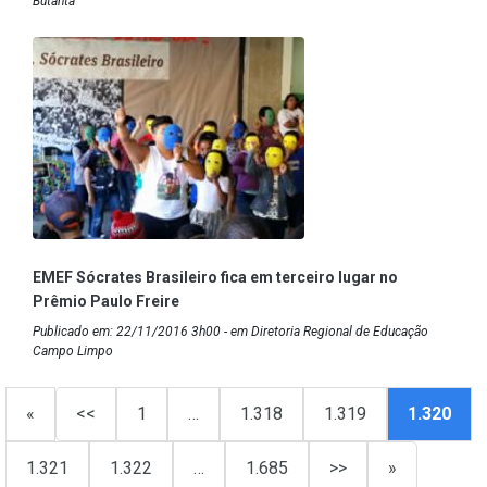
Butantã
EMEF Sócrates Brasileiro fica em terceiro lugar no
Prêmio Paulo Freire
Publicado em: 22/11/2016 3h00 - em Diretoria Regional de Educação
Campo Limpo
«
<<
1
…
1.318
1.319
1.320
1.321
1.322
…
1.685
>>
»