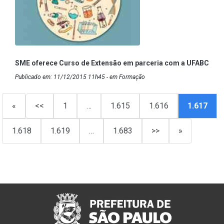
SME oferece Curso de Extensão em parceria com a UFABC
Publicado em: 11/12/2015 11h45 - em Formação
«
<<
1
…
1.615
1.616
1.617
1.618
1.619
…
1.683
>>
»