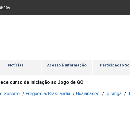
Ir para rodapé
4
Acessibilidade
5
nk para um novo sítio)
(Link para um novo sítio)
SP 156
Notícias
Acesso à Informação
Participação So
ece curso de iniciação ao Jogo de GO
o Socorro
/
Freguesia/Brasilândia
/
Guaianases
/
Ipiranga
/
I