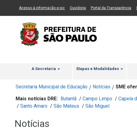
Ir ao Conteúdo
1
Ir para menu principal
2
Ir para busca
3
(Link para um novo sítio)
(Link para um novo sítio)
(Li
Acesso à informação e-sic
Ouvidoria
Portal da Transparência
A Secretaria
Etapas e Modalidades
Secretaria Municipal de Educação
Notícias
SME ofer
/
/
Mais notícias DRE:
Butantã
/
Campo Limpo
/
Capela d
/
Santo Amaro
/
São Mateus
/
São Miguel
Notícias