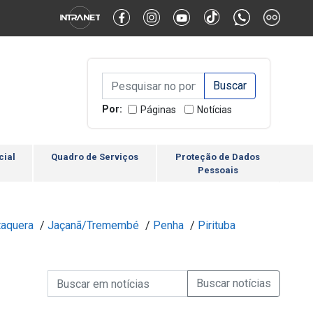
Alternar Alto Contraste
Alternar Tamanho da Fonte
Campo de Busca de inform
Campo de Busca de informações
Enviar a Busca
Por:
Páginas
Notícias
cial
Quadro de Serviços
Proteção de Dados
Pessoais
taquera
/
Jaçanã/Tremembé
/
Penha
/
Pirituba
Campo de Busca de informações
Enviar a Busca de Notícia
Campo de Busca de Notícias