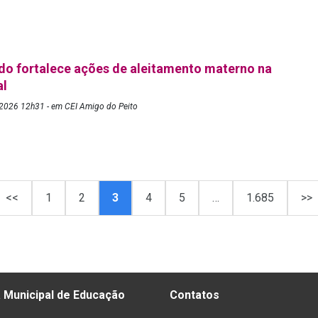
o fortalece ações de aleitamento materno na
al
2026 12h31 - em CEI Amigo do Peito
<<
1
2
3
4
5
…
1.685
>>
 Municipal de Educação
Contatos