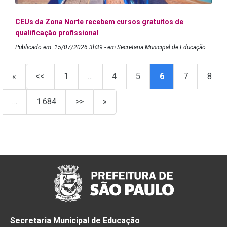
CEUs da Zona Norte recebem cursos gratuitos de
qualificação profissional
Publicado em: 15/07/2026 3h39 - em Secretaria Municipal de Educação
«
<<
1
…
4
5
6
7
8
…
1.684
>>
»
Secretaria Municipal de Educação