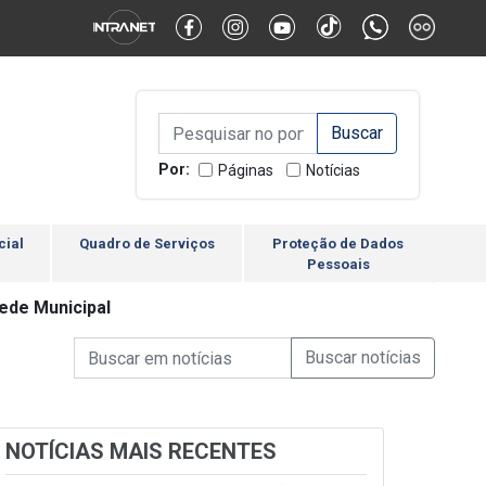
Alternar Alto Contraste
Alternar Tamanho da Fonte
Campo de Busca de inform
Campo de Busca de informações
Enviar a Busca
Por:
Páginas
Notícias
cial
Quadro de Serviços
Proteção de Dados
Pessoais
Rede Municipal
Campo de Busca de informações
Enviar a Busca de Notícia
Campo de Busca de Notícias
NOTÍCIAS MAIS RECENTES