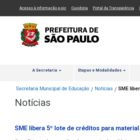
Ir ao Conteúdo
1
Ir para menu principal
2
Ir para busca
3
(Link para um novo sítio)
(Link para um novo sítio)
(Li
Acesso à informação e-sic
Ouvidoria
Portal da Transparência
A Secretaria
Etapas e Modalidades
Secretaria Municipal de Educação
Notícias
SME liber
/
/
Notícias
SME libera 5º lote de créditos para materia