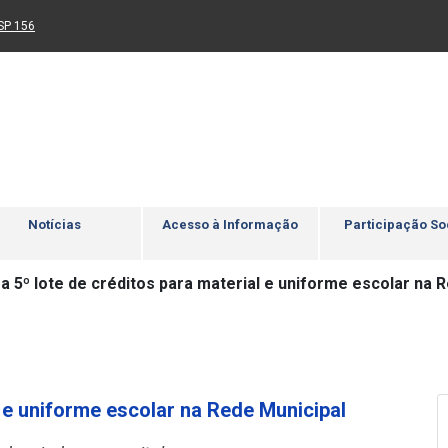
Ir para rodapé
4
Acessibilidade
5
nk para um novo sítio)
(Link para um novo sítio)
SP 156
Notícias
Acesso à Informação
Participação So
a 5º lote de créditos para material e uniforme escolar na 
l e uniforme escolar na Rede Municipal