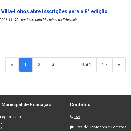
 Villa-Lobos abre inscrições para a 8ª edição
2026 11h00 - em Secretaria Municipal de Educação
«
1
2
3
…
1.684
>>
»
 Municipal de Educação
Contatos
Lagoa, 1230
156
no
Lista de Servidores e Contatos
03