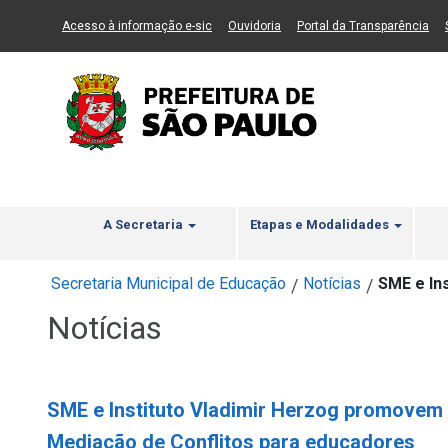
Ir ao Conteúdo
1
Ir para menu principal
2
Ir para busca
3
(Link para um novo sítio)
(Link para um novo sítio)
(Li
Acesso à informação e-sic
Ouvidoria
Portal da Transparência
A Secretaria
Etapas e Modalidades
Secretaria Municipal de Educação
Notícias
SME e In
/
/
Notícias
SME e Instituto Vladimir Herzog promove
Mediação de Conflitos para educadores