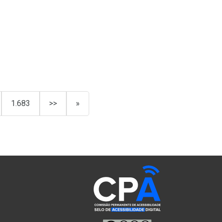
1.683
>>
»