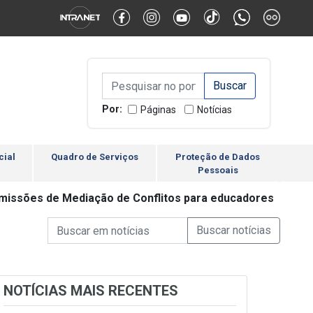
Alternar Alto Contraste
Alternar Tamanho da Fonte
Campo de Busca de inform
Campo de Busca de informações
Enviar a Busca
Por:
Páginas
Notícias
cial
Quadro de Serviços
Proteção de Dados
Pessoais
missões de Mediação de Conflitos para educadores
Campo de Busca de informações
Enviar a Busca de Notícia
Campo de Busca de Notícias
NOTÍCIAS MAIS RECENTES