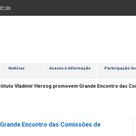
Ir para rodapé
4
Acessibilidade
5
nk para um novo sítio)
(Link para um novo sítio)
SP 156
Notícias
Acesso à Informação
Participação So
stituto Vladimir Herzog promovem Grande Encontro das Co
m Grande Encontro das Comissões de