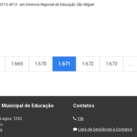
2015 4h13 - em Diretoria Regional de Educação São Miguel
1.669
1.670
1.671
1.672
1.673
…
 Municipal de Educação
Contatos
Lagoa, 1230
156
no
Lista de Servidores e Contatos
03