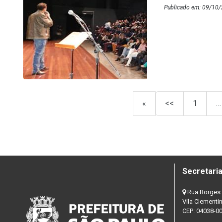
Publicado em: 09/10/
«
<<
1
…
Secretaria
Rua Borges 
Vila Clementi
CEP: 04038-0