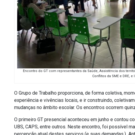
Encontro do GT com representantes da Saúde, Assistência dos territ
Conflitos da SME e DRE, e I
O Grupo de Trabalho
proporciona, de forma coletiva, mom
experiência e vivências locais, e ir construindo, coleti
mudanças no âmbito escolar.
Os encontros ocorrem quinz
O primeiro GT presencial aconteceu em junho e contou c
UBS, CAPS, entre outros. Neste encontro, foi possível m
percepção atual destes serviços (
e suas demandas.)
Ante