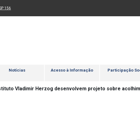
Ir para rodapé
4
Acessibilidade
5
nk para um novo sítio)
(Link para um novo sítio)
SP 156
Notícias
Acesso à Informação
Participação So
stituto Vladimir Herzog desenvolvem projeto sobre acolh