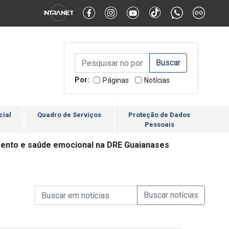
Alternar Alto Contraste
Alternar Tamanho da Fonte
Campo de Busca de inform
Campo de Busca de informações
Enviar a Busca
Por:
Páginas
Notícias
cial
Quadro de Serviços
Proteção de Dados
Pessoais
imento e saúde emocional na DRE Guaianases
Campo de Busca de informações
Enviar a Busca de Notícia
Campo de Busca de Notícias