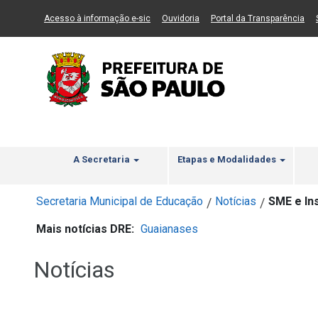
Ir ao Conteúdo
1
Ir para menu principal
2
Ir para busca
3
(Link para um novo sítio)
(Link para um novo sítio)
(Li
Acesso à informação e-sic
Ouvidoria
Portal da Transparência
A Secretaria
Etapas e Modalidades
Secretaria Municipal de Educação
Notícias
SME e In
/
/
Mais notícias DRE:
Guaianases
Notícias