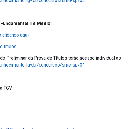
conhecimento.fgv.br/concursos/sme-sp/02
Fundamental II e Médio:
o clicando aqui.
 títulos.
o Preliminar da Prova de Títulos terão acesso individual às
conhecimento.fgv.br/concursos/sme-sp/01
da FGV: