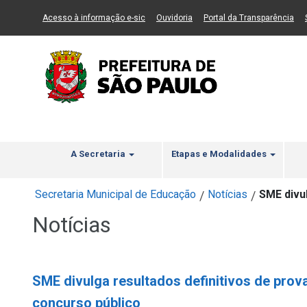
Ir ao Conteúdo
1
Ir para menu principal
2
Ir para busca
3
(Link para um novo sítio)
(Link para um novo sítio)
(Li
Acesso à informação e-sic
Ouvidoria
Portal da Transparência
A Secretaria
Etapas e Modalidades
Secretaria Municipal de Educação
Notícias
SME divul
/
/
Notícias
SME divulga resultados definitivos de prova
concurso público