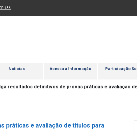
Ir para rodapé
4
Acessibilidade
5
nk para um novo sítio)
(Link para um novo sítio)
SP 156
Notícias
Acesso à Informação
Participação So
ga resultados definitivos de provas práticas e avaliação de
s práticas e avaliação de títulos para