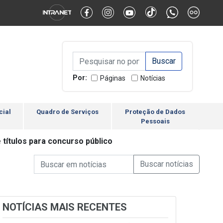
Alternar Alto Contraste
Alternar Tamanho da Fonte
Campo de Busca de inform
Campo de Busca de informações
Enviar a Busca
Por:
Páginas
Notícias
cial
Quadro de Serviços
Proteção de Dados
Pessoais
 títulos para concurso público
Campo de Busca de informações
Enviar a Busca de Notícia
Campo de Busca de Notícias
NOTÍCIAS MAIS RECENTES