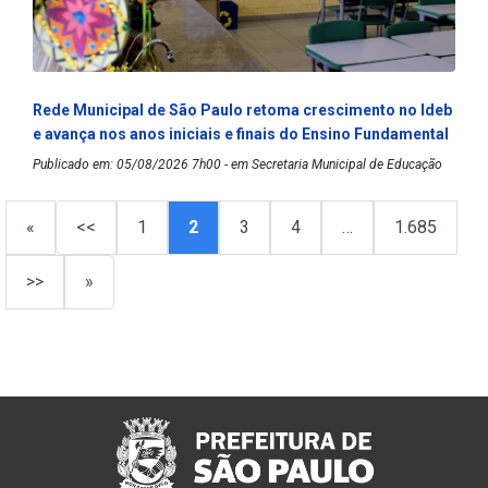
Rede Municipal de São Paulo retoma crescimento no Ideb
e avança nos anos iniciais e finais do Ensino Fundamental
Publicado em: 05/08/2026 7h00 - em Secretaria Municipal de Educação
«
<<
1
2
3
4
…
1.685
>>
»