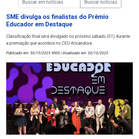
Campo de Busca de Notícias
SME divulga os finalistas do Prêmio
Educador em Destaque
Classificação final será divulgado no próximo sábado (01) durante
a premiação que acontece no CEU Aricanduva
Publicado em: 30/10/2025 9h00 | Atualizado em: 30/10/2025