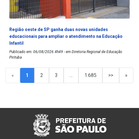
Região oeste de SP ganha duas novas unidades
educacionais para ampliar o atendimento na Educação
Infantil
Publicado em: 06/08/2026 4h49 - em Diretoria Regional de Educação
Pirituba
«
1
2
3
…
1.685
>>
»