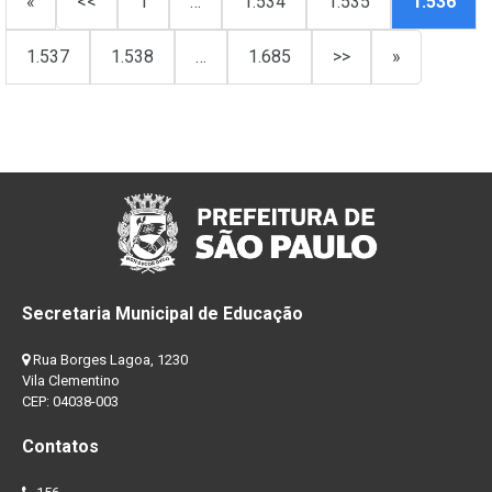
«
<<
1
…
1.534
1.535
1.536
1.537
1.538
…
1.685
>>
»
Secretaria Municipal de Educação
Rua Borges Lagoa, 1230
Vila Clementino
CEP: 04038-003
Contatos