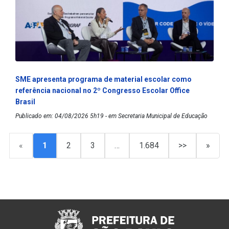
SME apresenta programa de material escolar como
referência nacional no 2º Congresso Escolar Office
Brasil
Publicado em: 04/08/2026 5h19 - em Secretaria Municipal de Educação
«
1
2
3
…
1.684
>>
»