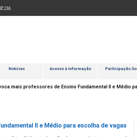
Ir para rodapé
4
Acessibilidade
5
nk para um novo sítio)
(Link para um novo sítio)
SP 156
Notícias
Acesso à Informação
Participação So
oca mais professores de Ensino Fundamental II e Médio p
undamental II e Médio para escolha de vagas