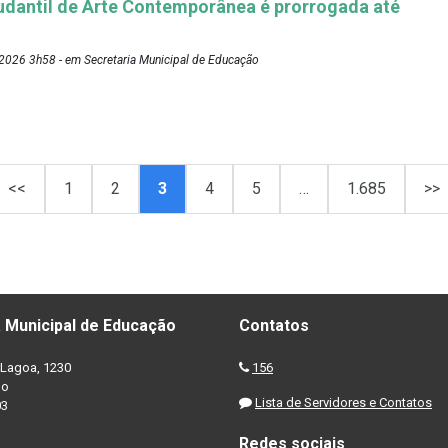
udantil de Arte Contemporânea é prorrogada até
2026 3h58 - em Secretaria Municipal de Educação
<<
1
2
3
4
5
…
1.685
>>
 Municipal de Educação
Contatos
Lagoa, 1230
156
no
Lista de Servidores e Contatos
03
Redes sociais