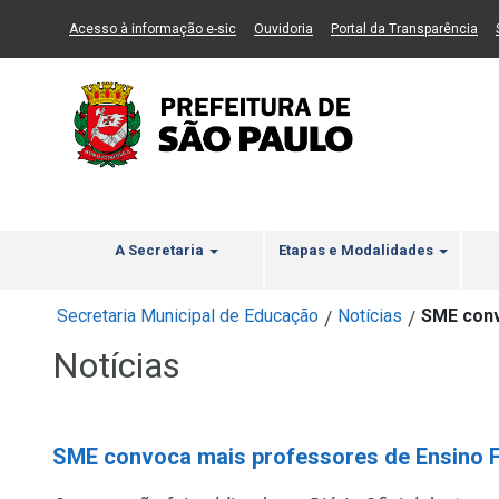
Ir ao Conteúdo
1
Ir para menu principal
2
Ir para busca
3
(Link para um novo sítio)
(Link para um novo sítio)
(Li
Acesso à informação e-sic
Ouvidoria
Portal da Transparência
A Secretaria
Etapas e Modalidades
Secretaria Municipal de Educação
Notícias
SME conv
/
/
Notícias
SME convoca mais professores de Ensino F