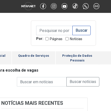
Alternar Alto Contraste
Alternar Tamanho da Fonte
Campo de Busca de inform
Campo de Busca de informações
Enviar a Busca
Por:
Páginas
Notícias
cial
Quadro de Serviços
Proteção de Dados
Pessoais
ara escolha de vagas
Campo de Busca de informações
Enviar a Busca de Notícia
Campo de Busca de Notícias
NOTÍCIAS MAIS RECENTES