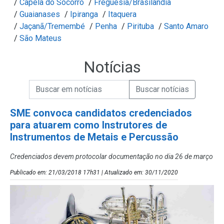
/
Capela do Socorro
/
Freguesia/Brasilândia
/
Guaianases
/
Ipiranga
/
Itaquera
/
Jaçanã/Tremembé
/
Penha
/
Pirituba
/
Santo Amaro
/
São Mateus
Notícias
Campo de Busca de informações
Enviar a Busca de Notícias
Campo de Busca de Notícias
SME convoca candidatos credenciados
para atuarem como Instrutores de
Instrumentos de Metais e Percussão
Credenciados devem protocolar documentação no dia 26 de março
Publicado em: 21/03/2018 17h31 | Atualizado em: 30/11/2020