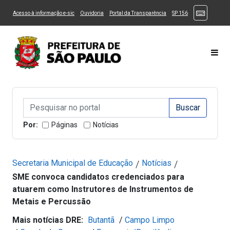
Ir ao Conteúdo
1
Ir para menu principal
2
Ir para busca
3
(Atalhos
(Link para um novo sítio)
(Link para um novo sítio)
(Link para um novo sítio)
(Link para um novo
Acesso à informação e-sic
Ouvidoria
Portal da Transparência
SP 156
Ir para rodapé
4
Acessibilidade
5
Alternar Alto Contraste
Alternar Tamanho da Fonte
Most
Campo de Busca de informações
Campo de Busca de informações
Enviar a Busca
Por:
Páginas
Notícias
Secretaria Municipal de Educação
Notícias
/
/
SME convoca candidatos credenciados para
atuarem como Instrutores de Instrumentos de
Metais e Percussão
Mais notícias DRE:
Butantã
/
Campo Limpo