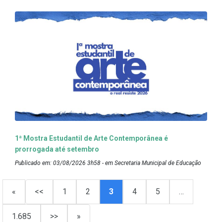
1ª Mostra Estudantil de Arte Contemporânea é
prorrogada até setembro
Publicado em: 03/08/2026 3h58 - em Secretaria Municipal de Educação
«
<<
1
2
3
4
5
…
1.685
>>
»