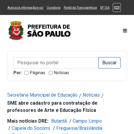
Ir ao Conteúdo
1
Ir para menu principal
2
Ir para busca
3
(Atalhos
(Link para um novo sítio)
(Link para um novo sítio)
(Link para um novo sítio)
(Link para um novo
Acesso à informação e-sic
Ouvidoria
Portal da Transparência
SP 156
Ir para rodapé
4
Acessibilidade
5
Alternar Alto Contraste
Alternar Tamanho da Fonte
Most
Campo de Busca de informações
Campo de Busca de informações
Enviar a Busca
Por:
Páginas
Notícias
Secretaria Municipal de Educação
Notícias
/
/
SME abre cadastro para contratação de
professores de Arte e Educação Física
Mais notícias DRE:
Butantã
/
Campo Limpo
/
Capela do Socorro
/
Freguesia/Brasilândia