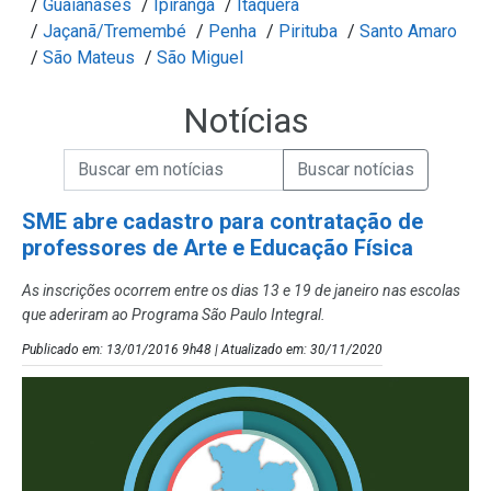
/
Guaianases
/
Ipiranga
/
Itaquera
/
Jaçanã/Tremembé
/
Penha
/
Pirituba
/
Santo Amaro
/
São Mateus
/
São Miguel
Notícias
Campo de Busca de informações
Enviar a Busca de Notícias
Campo de Busca de Notícias
SME abre cadastro para contratação de
professores de Arte e Educação Física
As inscrições ocorrem entre os dias 13 e 19 de janeiro nas escolas
que aderiram ao Programa São Paulo Integral.
Publicado em: 13/01/2016 9h48 | Atualizado em: 30/11/2020