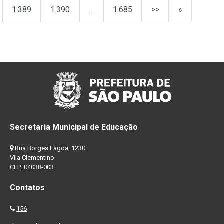
1.389
1.390
…
1.685
>>
»
Secretaria Municipal de Educação
Rua Borges Lagoa, 1230
Vila Clementino
CEP: 04038-003
Contatos
156