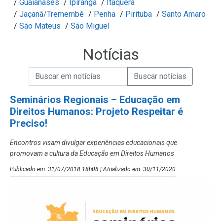
/
Guaianases
/
Ipiranga
/
Itaquera
/
Jaçanã/Tremembé
/
Penha
/
Pirituba
/
Santo Amaro
/
São Mateus
/
São Miguel
Notícias
Campo de Busca de informações
Enviar a Busca de Notícias
Campo de Busca de Notícias
Seminários Regionais – Educação em
Direitos Humanos: Projeto Respeitar é
Preciso!
Encontros visam divulgar experiências educacionais que
promovam a cultura da Educação em Direitos Humanos
Publicado em: 31/07/2018 18h08 | Atualizado em: 30/11/2020