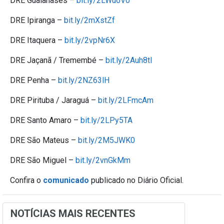
DRE Guaianases –
bit.ly/2LWu6V0
DRE Ipiranga –
bit.ly/2mXstZf
DRE Itaquera –
bit.ly/2vpNr6X
DRE Jaçanã / Tremembé –
bit.ly/2Auh8tl
DRE Penha –
bit.ly/2NZ63lH
DRE Pirituba / Jaraguá –
bit.ly/2LFmcAm
DRE Santo Amaro –
bit.ly/2LPy5TA
DRE São Mateus –
bit.ly/2M5JWK0
DRE São Miguel –
bit.ly/2vnGkMm
Confira o
comunicado
publicado no Diário Oficial.
NOTÍCIAS MAIS RECENTES