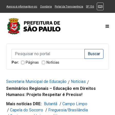
Ir ao Conteúdo
1
Ir para menu principal
2
Ir para busca
3
(Atalhos
(Link para um novo sítio)
(Link para um novo sítio)
(Link para um novo sítio)
(Link para um novo
Acesso à informação e-sic
Ouvidoria
Portal da Transparência
SP 156
Ir para rodapé
4
Acessibilidade
5
Alternar Alto Contraste
Alternar Tamanho da Fonte
Most
Campo de Busca de informações
Campo de Busca de informações
Enviar a Busca
Por:
Páginas
Notícias
Secretaria Municipal de Educação
Notícias
/
/
Seminários Regionais – Educação em Direitos
Humanos: Projeto Respeitar é Preciso!
Mais notícias DRE:
Butantã
/
Campo Limpo
/
Capela do Socorro
/
Freguesia/Brasilândia