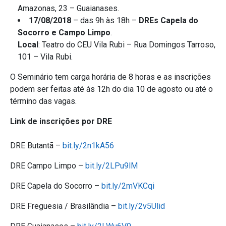
Amazonas, 23 – Guaianases.
17/08/2018
– das 9h às 18h –
DREs Capela do
Socorro e Campo Limpo
.
Local
: Teatro do CEU Vila Rubi – Rua Domingos Tarroso,
101 – Vila Rubi.
O Seminário tem carga horária de 8 horas e as inscrições
podem ser feitas até às 12h do dia 10 de agosto ou até o
término das vagas.
Link de inscrições por DRE
DRE Butantã –
bit.ly/2n1kA56
DRE Campo Limpo –
bit.ly/2LPu9lM
DRE Capela do Socorro –
bit.ly/2mVKCqi
DRE Freguesia / Brasilândia –
bit.ly/2v5Ulid