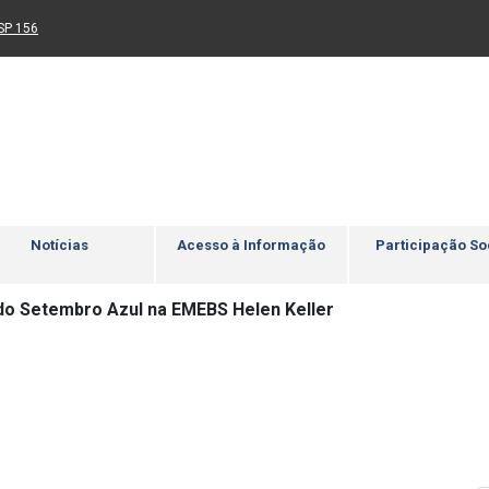
Ir para rodapé
4
Acessibilidade
5
nk para um novo sítio)
(Link para um novo sítio)
SP 156
Notícias
Acesso à Informação
Participação So
o Setembro Azul na EMEBS Helen Keller