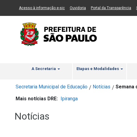
Ir ao Conteúdo
1
Ir para menu principal
2
Ir para busca
3
(Link para um novo sítio)
(Link para um novo sítio)
(Li
Acesso à informação e-sic
Ouvidoria
Portal da Transparência
A Secretaria
Etapas e Modalidades
Secretaria Municipal de Educação
Notícias
Semana d
/
/
Mais notícias DRE:
Ipiranga
Notícias