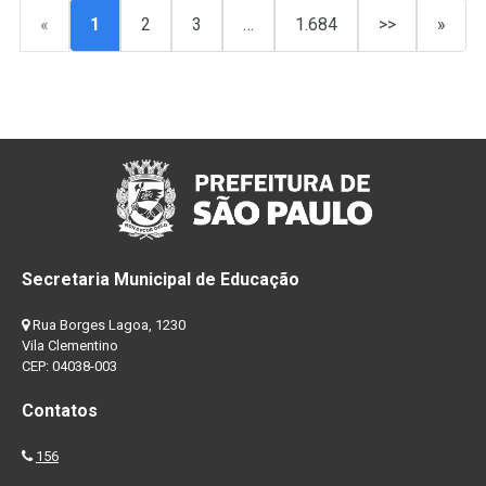
«
1
2
3
…
1.684
>>
»
Secretaria Municipal de Educação
Rua Borges Lagoa, 1230
Vila Clementino
CEP: 04038-003
Contatos
156