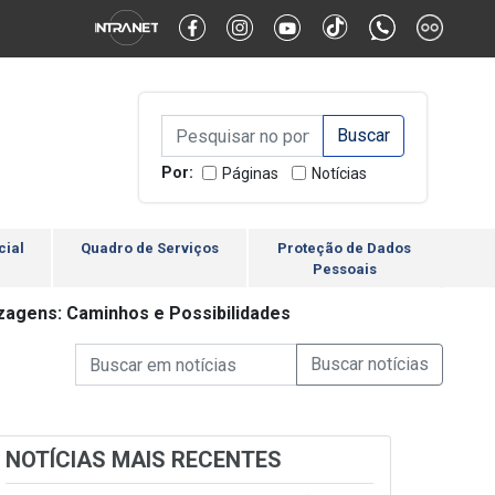
Alternar Alto Contraste
Alternar Tamanho da Fonte
Campo de Busca de inform
Campo de Busca de informações
Enviar a Busca
Por:
Páginas
Notícias
cial
Quadro de Serviços
Proteção de Dados
Pessoais
izagens: Caminhos e Possibilidades
Campo de Busca de informações
Enviar a Busca de Notícia
Campo de Busca de Notícias
NOTÍCIAS MAIS RECENTES