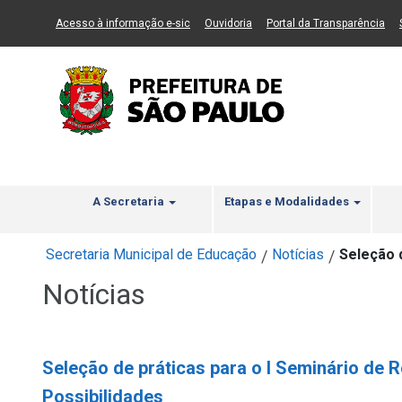
Ir ao Conteúdo
1
Ir para menu principal
2
Ir para busca
3
(Link para um novo sítio)
(Link para um novo sítio)
(Li
Acesso à informação e-sic
Ouvidoria
Portal da Transparência
A Secretaria
Etapas e Modalidades
Secretaria Municipal de Educação
Notícias
Seleção 
/
/
Notícias
Seleção de práticas para o I Seminário de
Possibilidades