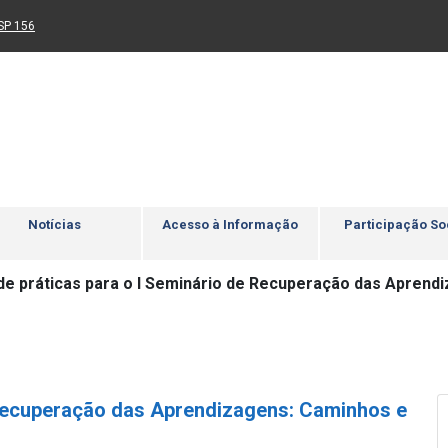
Ir para rodapé
4
Acessibilidade
5
nk para um novo sítio)
(Link para um novo sítio)
SP 156
Notícias
Acesso à Informação
Participação So
de práticas para o I Seminário de Recuperação das Aprend
 Recuperação das Aprendizagens: Caminhos e