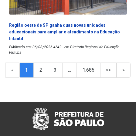
Região oeste de SP ganha duas novas unidades
educacionais para ampliar o atendimento na Educação
Infantil
Publicado em: 06/08/2026 4h49 - em Diretoria Regional de Educação
Pirituba
«
1
2
3
…
1.685
>>
»