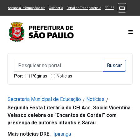
Ir ao Conteúdo
1
Ir para menu principal
2
Ir para busca
3
(Atalhos
(Link para um novo sítio)
(Link para um novo sítio)
(Link para um novo sítio)
(Link para um novo
Acesso à informação e-sic
Ouvidoria
Portal da Transparência
SP 156
Ir para rodapé
4
Acessibilidade
5
Alternar Alto Contraste
Alternar Tamanho da Fonte
Most
Campo de Busca de informações
Campo de Busca de informações
Enviar a Busca
Por:
Páginas
Notícias
Secretaria Municipal de Educação
Notícias
/
/
Segunda Festa Literária do CEI Ass. Social Vicentina
Velasco celebra os “Encantos de Cordel” com
presença de autores infantis e Sarau
Mais notícias DRE:
Ipiranga