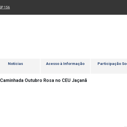
Ir para rodapé
4
Acessibilidade
5
nk para um novo sítio)
(Link para um novo sítio)
SP 156
Notícias
Acesso à Informação
Participação So
Caminhada Outubro Rosa no CEU Jaçanã