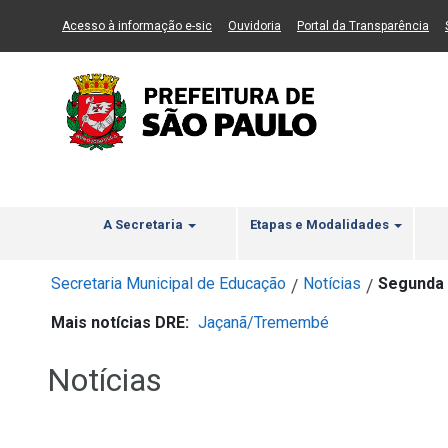
Ir ao Conteúdo
1
Ir para menu principal
2
Ir para busca
3
(Link para um novo sítio)
(Link para um novo sítio)
(Li
Acesso à informação e-sic
Ouvidoria
Portal da Transparência
A Secretaria
Etapas e Modalidades
Secretaria Municipal de Educação
Notícias
Segunda 
/
/
Mais notícias DRE:
Jaçanã/Tremembé
Notícias