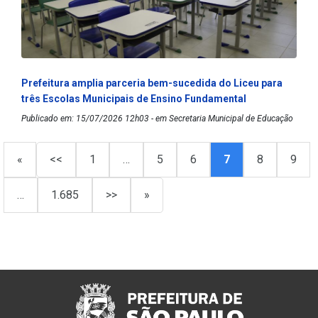
Prefeitura amplia parceria bem-sucedida do Liceu para
três Escolas Municipais de Ensino Fundamental
Publicado em: 15/07/2026 12h03 - em Secretaria Municipal de Educação
«
<<
1
…
5
6
7
8
9
…
1.685
>>
»