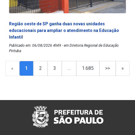
Região oeste de SP ganha duas novas unidades
educacionais para ampliar o atendimento na Educação
Infantil
Publicado em: 06/08/2026 4h49 - em Diretoria Regional de Educação
Pirituba
«
1
2
3
…
1.685
>>
»