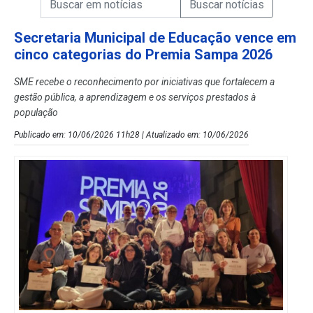
Campo de Busca de Notícias
Secretaria Municipal de Educação vence em
cinco categorias do Premia Sampa 2026
SME recebe o reconhecimento por iniciativas que fortalecem a
gestão pública, a aprendizagem e os serviços prestados à
população
Publicado em: 10/06/2026 11h28 | Atualizado em: 10/06/2026