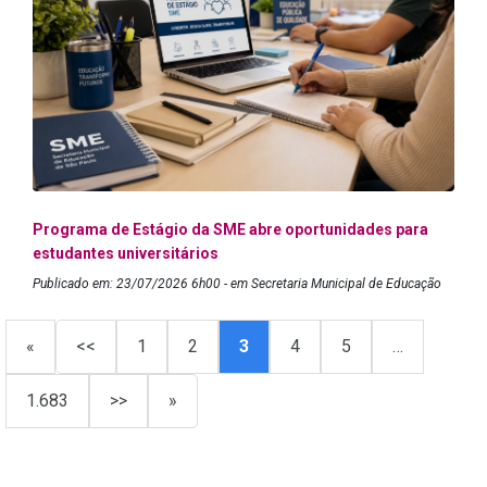
Programa de Estágio da SME abre oportunidades para
estudantes universitários
Publicado em: 23/07/2026 6h00 - em Secretaria Municipal de Educação
«
<<
1
2
3
4
5
…
1.683
>>
»