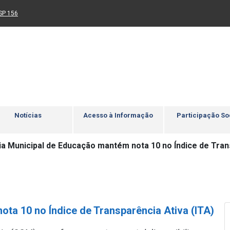
Ir para rodapé
4
Acessibilidade
5
nk para um novo sítio)
(Link para um novo sítio)
SP 156
Notícias
Acesso à Informação
Participação So
ia Municipal de Educação mantém nota 10 no Índice de Tran
ta 10 no Índice de Transparência Ativa (ITA)