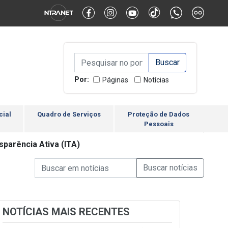
Alternar Alto Contraste
Alternar Tamanho da Fonte
Campo de Busca de inform
Campo de Busca de informações
Enviar a Busca
Por:
Páginas
Notícias
cial
Quadro de Serviços
Proteção de Dados
Pessoais
sparência Ativa (ITA)
Campo de Busca de informações
Enviar a Busca de Notícia
Campo de Busca de Notícias
NOTÍCIAS MAIS RECENTES