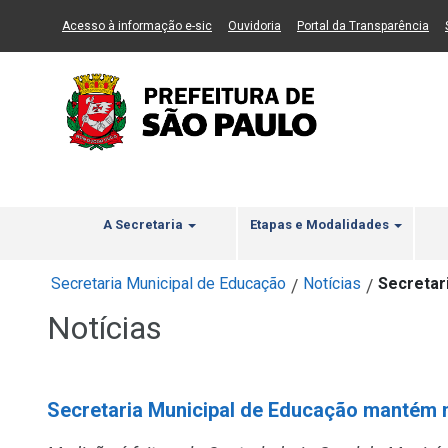
Ir ao Conteúdo
1
Ir para menu principal
2
Ir para busca
3
(Link para um novo sítio)
(Link para um novo sítio)
(Li
Acesso à informação e-sic
Ouvidoria
Portal da Transparência
A Secretaria
Etapas e Modalidades
Secretaria Municipal de Educação
Notícias
Secretar
/
/
Notícias
Secretaria Municipal de Educação mantém no