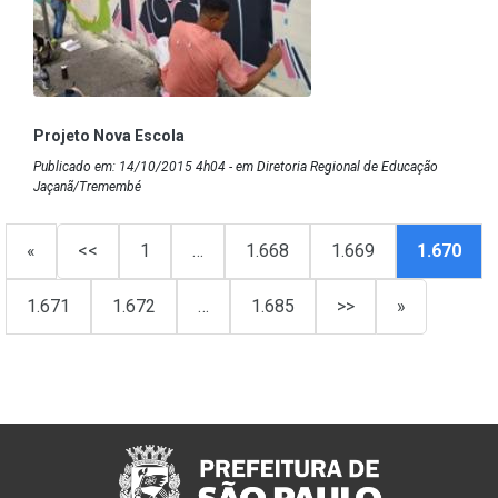
Projeto Nova Escola
Publicado em: 14/10/2015 4h04 - em Diretoria Regional de Educação
Jaçanã/Tremembé
«
<<
1
…
1.668
1.669
1.670
1.671
1.672
…
1.685
>>
»