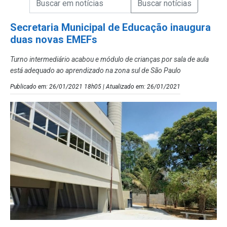
Campo de Busca de Notícias
Secretaria Municipal de Educação inaugura
duas novas EMEFs
Turno intermediário acabou e módulo de crianças por sala de aula
está adequado ao aprendizado na zona sul de São Paulo
Publicado em: 26/01/2021 18h05 | Atualizado em: 26/01/2021