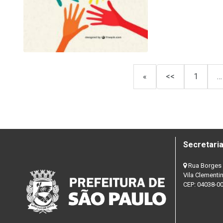
«
<<
1
…
Secretaria
Rua Borges 
Vila Clementi
CEP: 04038-0