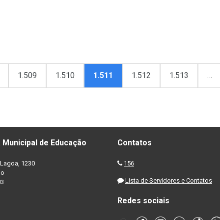
1.509
1.510
1.511
1.512
1.513
…
 Municipal de Educação
Contatos
Lagoa, 1230
156
no
Lista de Servidores e Contatos
03
Redes sociais