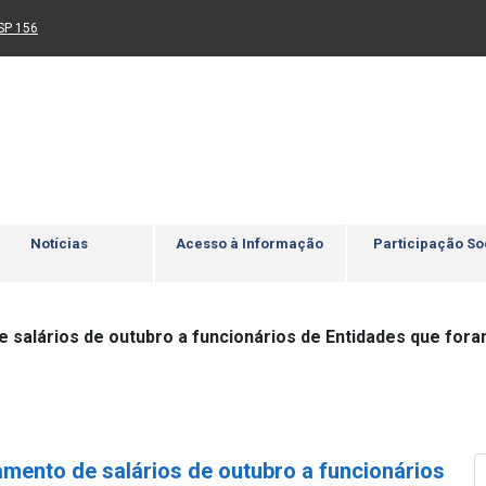
Ir para rodapé
4
Acessibilidade
5
nk para um novo sítio)
(Link para um novo sítio)
SP 156
Notícias
Acesso à Informação
Participação So
e salários de outubro a funcionários de Entidades que fo
mento de salários de outubro a funcionários