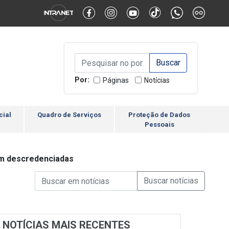
Alternar Alto Contraste
Alternar Tamanho da Fonte
Campo de Busca de inform
Campo de Busca de informações
Enviar a Busca
Por:
Páginas
Notícias
cial
Quadro de Serviços
Proteção de Dados
Pessoais
ram descredenciadas
Campo de Busca de informações
Enviar a Busca de Notícia
Campo de Busca de Notícias
NOTÍCIAS MAIS RECENTES