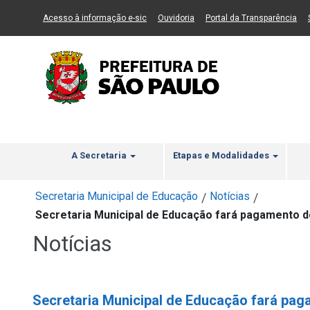
Ir ao Conteúdo
1
Ir para menu principal
2
Ir para busca
3
(Link para um novo sítio)
(Link para um novo sítio)
(Li
Acesso à informação e-sic
Ouvidoria
Portal da Transparência
A Secretaria
Etapas e Modalidades
Secretaria Municipal de Educação
Notícias
/
/
Secretaria Municipal de Educação fará pagamento d
Notícias
Secretaria Municipal de Educação fará paga