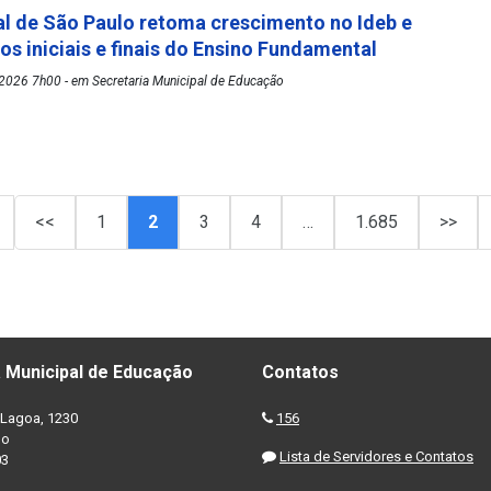
l de São Paulo retoma crescimento no Ideb e
os iniciais e finais do Ensino Fundamental
2026 7h00 - em Secretaria Municipal de Educação
<<
1
2
3
4
…
1.685
>>
 Municipal de Educação
Contatos
Lagoa, 1230
156
no
Lista de Servidores e Contatos
03