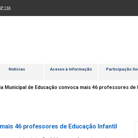
Ir para rodapé
4
Acessibilidade
5
nk para um novo sítio)
(Link para um novo sítio)
SP 156
Notícias
Acesso à Informação
Participação So
ia Municipal de Educação convoca mais 46 professores de E
mais 46 professores de Educação Infantil