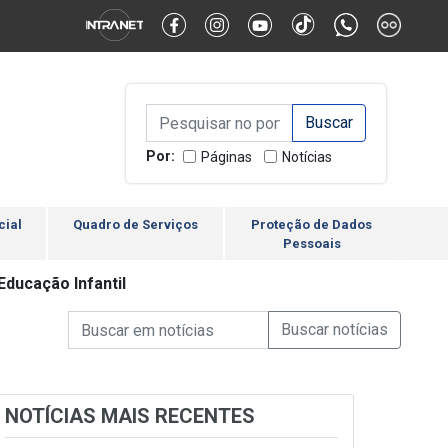
Alternar Alto Contraste
Alternar Tamanho da Fonte
Campo de Busca de inform
Campo de Busca de informações
Enviar a Busca
Por:
Páginas
Notícias
cial
Quadro de Serviços
Proteção de Dados
Pessoais
ducação Infantil
Campo de Busca de informações
Enviar a Busca de Notícia
Campo de Busca de Notícias
NOTÍCIAS MAIS RECENTES