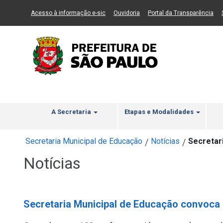
Ir ao Conteúdo
1
Ir para menu principal
2
Ir para busca
3
(Link para um novo sítio)
(Link para um novo sítio)
(Li
Acesso à informação e-sic
Ouvidoria
Portal da Transparência
A Secretaria
Etapas e Modalidades
Secretaria Municipal de Educação
Notícias
Secretar
/
/
Notícias
Secretaria Municipal de Educação convoca 