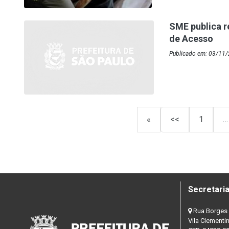
SME publica r
de Acesso
Publicado em: 03/11/
«
<<
1
…
Secretaria
Rua Borges 
Vila Clementi