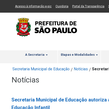
Ir ao Conteúdo
1
Ir para menu principal
2
Ir para busca
3
(Link para um novo sítio)
(Link para um novo sítio)
(Li
Acesso à informação e-sic
Ouvidoria
Portal da Transparência
A Secretaria
Etapas e Modalidades
Secretaria Municipal de Educação
Notícias
Secretar
/
/
Notícias
Secretaria Municipal de Educação autoriza
Educação Infantil