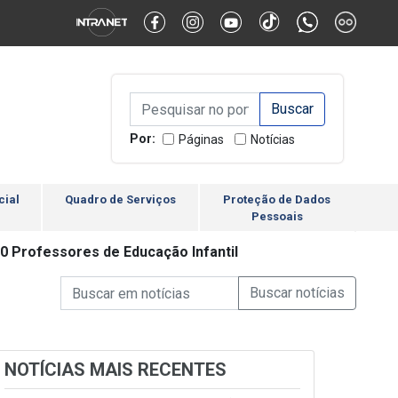
Alternar Alto Contraste
Alternar Tamanho da Fonte
Campo de Busca de inform
Campo de Busca de informações
Enviar a Busca
Por:
Páginas
Notícias
cial
Quadro de Serviços
Proteção de Dados
Pessoais
20 Professores de Educação Infantil
Campo de Busca de informações
Enviar a Busca de Notícia
Campo de Busca de Notícias
NOTÍCIAS MAIS RECENTES