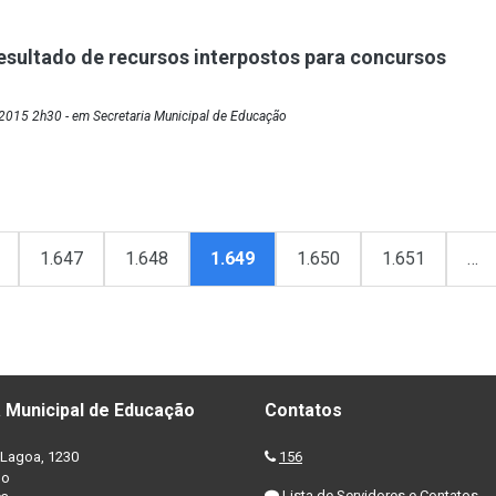
esultado de recursos interpostos para concursos
2015 2h30 - em Secretaria Municipal de Educação
1.647
1.648
1.649
1.650
1.651
…
 Municipal de Educação
Contatos
Lagoa, 1230
156
no
Lista de Servidores e Contatos