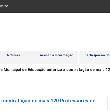
Ir para rodapé
4
Acessibilidade
5
nk para um novo sítio)
(Link para um novo sítio)
SP 156
Notícias
Acesso à Informação
Participação So
ia Municipal de Educação autoriza a contratação de mais 1
 a contratação de mais 120 Professores de