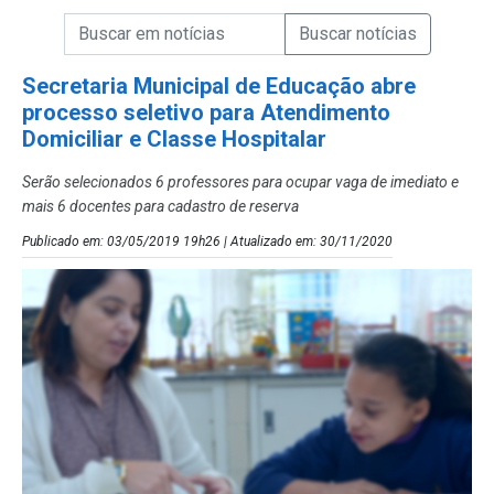
Campo de Busca de informações
Enviar a Busca de Notícias
Campo de Busca de Notícias
Secretaria Municipal de Educação abre
processo seletivo para Atendimento
Domiciliar e Classe Hospitalar
Serão selecionados 6 professores para ocupar vaga de imediato e
mais 6 docentes para cadastro de reserva
Publicado em: 03/05/2019 19h26 | Atualizado em: 30/11/2020