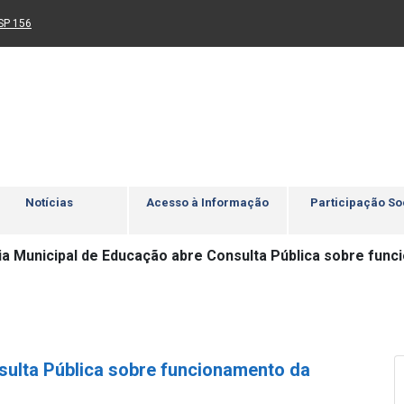
Ir para rodapé
4
Acessibilidade
5
nk para um novo sítio)
(Link para um novo sítio)
SP 156
Notícias
Acesso à Informação
Participação So
ia Municipal de Educação abre Consulta Pública sobre fun
sulta Pública sobre funcionamento da