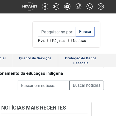
Alternar Alto Contraste
Alternar Tamanho da Fonte
Campo de Busca de inform
Campo de Busca de informações
Enviar a Busca
Por:
Páginas
Notícias
cial
Quadro de Serviços
Proteção de Dados
Pessoais
cionamento da educação indígena
Campo de Busca de informações
Enviar a Busca de Notícia
Campo de Busca de Notícias
NOTÍCIAS MAIS RECENTES