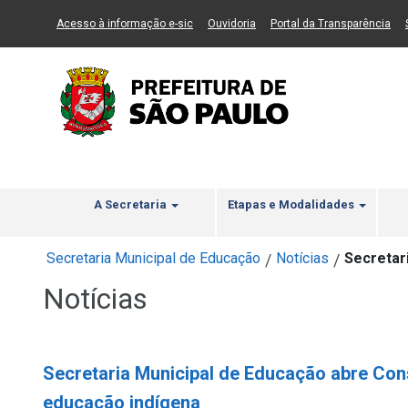
Ir ao Conteúdo
1
Ir para menu principal
2
Ir para busca
3
(Link para um novo sítio)
(Link para um novo sítio)
(Li
Acesso à informação e-sic
Ouvidoria
Portal da Transparência
A Secretaria
Etapas e Modalidades
Secretaria Municipal de Educação
Notícias
Secretar
/
/
Notícias
Secretaria Municipal de Educação abre Con
educação indígena