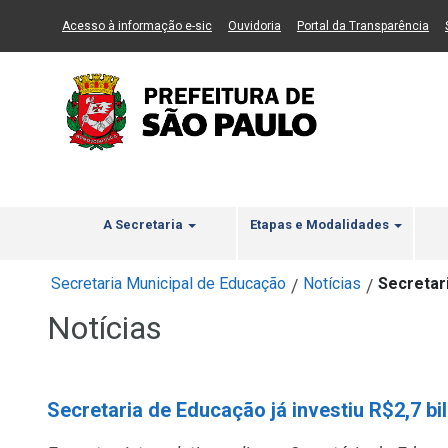
Ir ao Conteúdo
1
Ir para menu principal
2
Ir para busca
3
(Link para um novo sítio)
(Link para um novo sítio)
(Li
Acesso à informação e-sic
Ouvidoria
Portal da Transparência
A Secretaria
Etapas e Modalidades
Secretaria Municipal de Educação
Notícias
Secretari
/
/
Notícias
Secretaria de Educação já investiu R$2,7 bi