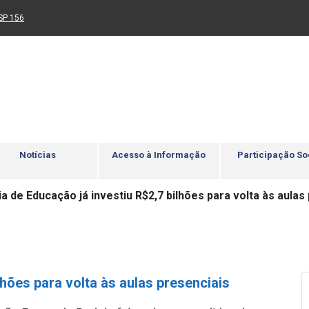
Ir para rodapé
4
Acessibilidade
5
nk para um novo sítio)
(Link para um novo sítio)
SP 156
Notícias
Acesso à Informação
Participação So
a de Educação já investiu R$2,7 bilhões para volta às aulas
lhões para volta às aulas presenciais