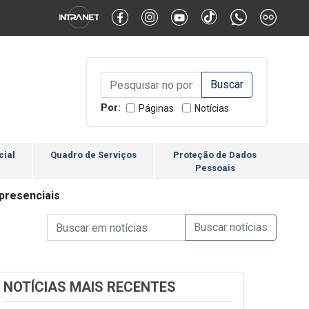
Alternar Alto Contraste
Alternar Tamanho da Fonte
Campo de Busca de inform
Campo de Busca de informações
Enviar a Busca
Por:
Páginas
Notícias
cial
Quadro de Serviços
Proteção de Dados
Pessoais
 presenciais
Campo de Busca de informações
Enviar a Busca de Notícia
Campo de Busca de Notícias
NOTÍCIAS MAIS RECENTES