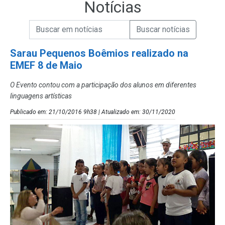
Notícias
Campo de Busca de informações
Enviar a Busca de Notícias
Campo de Busca de Notícias
Sarau Pequenos Boêmios realizado na
EMEF 8 de Maio
O Evento contou com a participação dos alunos em diferentes
linguagens artísticas
Publicado em: 21/10/2016 9h38 | Atualizado em: 30/11/2020