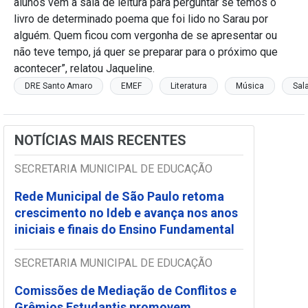
alunos vêm à sala de leitura para perguntar se temos o
livro de determinado poema que foi lido no Sarau por
alguém. Quem ficou com vergonha de se apresentar ou
não teve tempo, já quer se preparar para o próximo que
acontecer”, relatou Jaqueline.
DRE Santo Amaro
EMEF
Literatura
Música
Sal
NOTÍCIAS MAIS RECENTES
SECRETARIA MUNICIPAL DE EDUCAÇÃO
Rede Municipal de São Paulo retoma
crescimento no Ideb e avança nos anos
iniciais e finais do Ensino Fundamental
SECRETARIA MUNICIPAL DE EDUCAÇÃO
Comissões de Mediação de Conflitos e
Grêmios Estudantis promovem