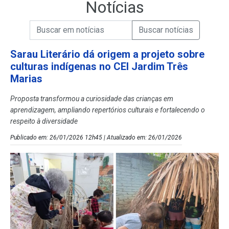
Notícias
Campo de Busca de informações
Enviar a Busca de Notícias
Campo de Busca de Notícias
Sarau Literário dá origem a projeto sobre
culturas indígenas no CEI Jardim Três
Marias
Proposta transformou a curiosidade das crianças em
aprendizagem, ampliando repertórios culturais e fortalecendo o
respeito à diversidade
Publicado em: 26/01/2026 12h45 | Atualizado em: 26/01/2026