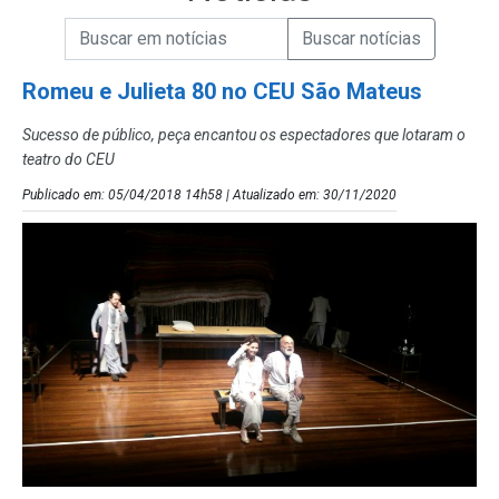
Campo de Busca de informações
Enviar a Busca de Notícias
Campo de Busca de Notícias
Romeu e Julieta 80 no CEU São Mateus
Sucesso de público, peça encantou os espectadores que lotaram o
teatro do CEU
Publicado em: 05/04/2018 14h58 | Atualizado em: 30/11/2020