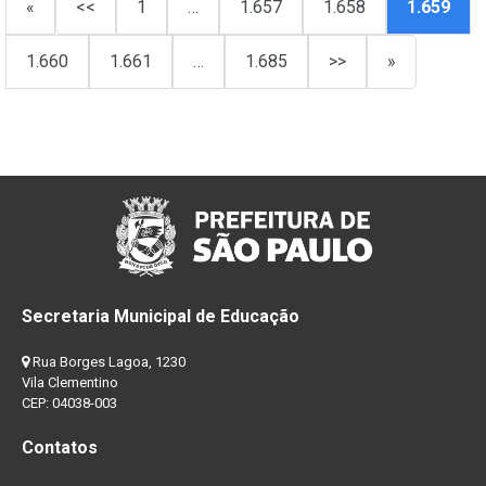
«
<<
1
…
1.657
1.658
1.659
1.660
1.661
…
1.685
>>
»
Secretaria Municipal de Educação
Rua Borges Lagoa, 1230
Vila Clementino
CEP: 04038-003
Contatos