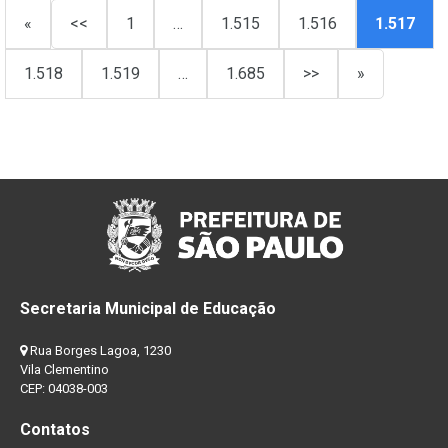
«
<<
1
…
1.515
1.516
1.517
1.518
1.519
…
1.685
>>
»
Secretaria Municipal de Educação
Rua Borges Lagoa, 1230
Vila Clementino
CEP: 04038-003
Contatos