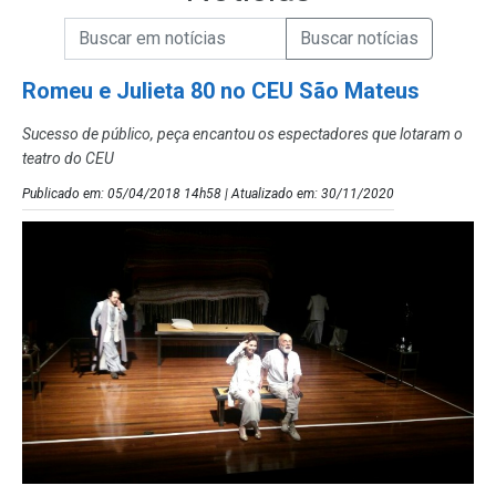
Campo de Busca de informações
Enviar a Busca de Notícias
Campo de Busca de Notícias
Romeu e Julieta 80 no CEU São Mateus
Sucesso de público, peça encantou os espectadores que lotaram o
teatro do CEU
Publicado em: 05/04/2018 14h58 | Atualizado em: 30/11/2020