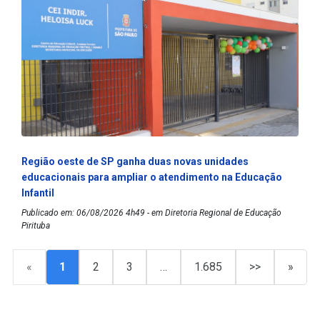
Região oeste de SP ganha duas novas unidades
educacionais para ampliar o atendimento na Educação
Infantil
Publicado em: 06/08/2026 4h49 - em Diretoria Regional de Educação
Pirituba
«
1
2
3
…
1.685
>>
»