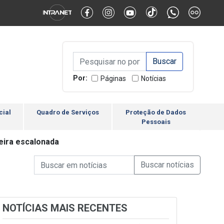
Alternar Alto Contraste
Alternar Tamanho da Fonte
Campo de Busca de inform
Campo de Busca de informações
Enviar a Busca
Por:
Páginas
Notícias
cial
Quadro de Serviços
Proteção de Dados
Pessoais
eira escalonada
Campo de Busca de informações
Enviar a Busca de Notícia
Campo de Busca de Notícias
NOTÍCIAS MAIS RECENTES