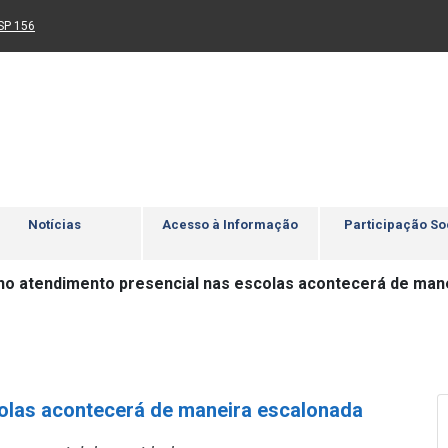
Ir para rodapé
4
Acessibilidade
5
nk para um novo sítio)
(Link para um novo sítio)
SP 156
Notícias
Acesso à Informação
Participação So
no atendimento presencial nas escolas acontecerá de man
colas acontecerá de maneira escalonada