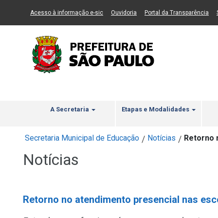
Ir ao Conteúdo
1
Ir para menu principal
2
Ir para busca
3
(Link para um novo sítio)
(Link para um novo sítio)
(Li
Acesso à informação e-sic
Ouvidoria
Portal da Transparência
A Secretaria
Etapas e Modalidades
Secretaria Municipal de Educação
Notícias
Retorno 
/
/
Notícias
Retorno no atendimento presencial nas es