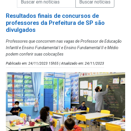
Campo de Busca de Notícias
Resultados finais de concursos de
professores da Prefeitura de SP são
divulgados
Professores que concorrem nas vagas de Professor de Educação
Infantil e Ensino Fundamental I e Ensino Fundamental II e Médio
podem conferir suas colocações
Publicado em: 24/11/2023 15h55 | Atualizado em: 24/11/2023