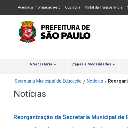
Ir ao Conteúdo
1
Ir para menu principal
2
Ir para busca
3
(Link para um novo sítio)
(Link para um novo sítio)
(Li
Acesso à informação e-sic
Ouvidoria
Portal da Transparência
A Secretaria
Etapas e Modalidades
Secretaria Municipal de Educação
Notícias
Reorgani
/
/
Notícias
Reorganização da Secretaria Municipal de