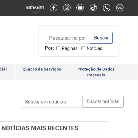
Alternar Alto Contraste
Alternar Tamanho da Fonte
Campo de Busca de inform
Campo de Busca de informações
Enviar a Busca
Por:
Páginas
Notícias
cial
Quadro de Serviços
Proteção de Dados
Pessoais
Campo de Busca de informações
Enviar a Busca de Notícia
Campo de Busca de Notícias
NOTÍCIAS MAIS RECENTES