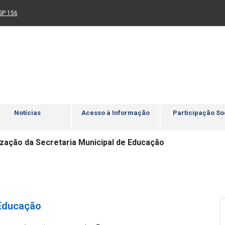
Ir para rodapé
4
Acessibilidade
5
nk para um novo sítio)
(Link para um novo sítio)
SP 156
Notícias
Acesso à Informação
Participação So
zação da Secretaria Municipal de Educação
 Educação