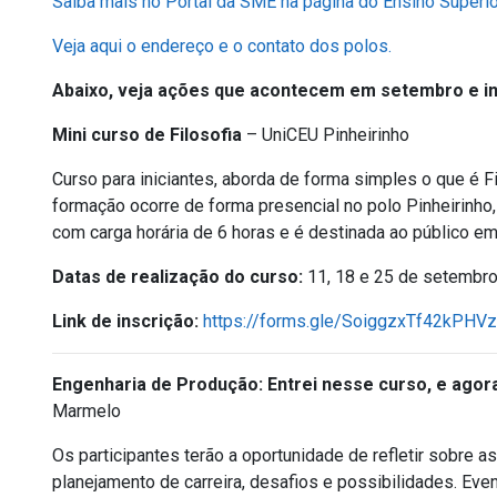
Saiba mais no Portal da SME na página do Ensino Superio
Veja aqui o endereço e o contato dos polos.
Abaixo, veja ações que acontecem em setembro e i
Mini curso de Filosofia
– UniCEU Pinheirinho
Curso para iniciantes, aborda de forma simples o que é 
formação ocorre de forma presencial no polo Pinheirinho, 
com carga horária de 6 horas e é destinada ao público em
Datas de realização do curso:
11, 18 e 25 de setembro
Link de inscrição:
https://forms.gle/SoiggzxTf42kPHV
Engenharia de Produção: Entrei nesse curso, e ago
Marmelo
Os participantes terão a oportunidade de refletir sobre as 
planejamento de carreira, desafios e possibilidades. Eve