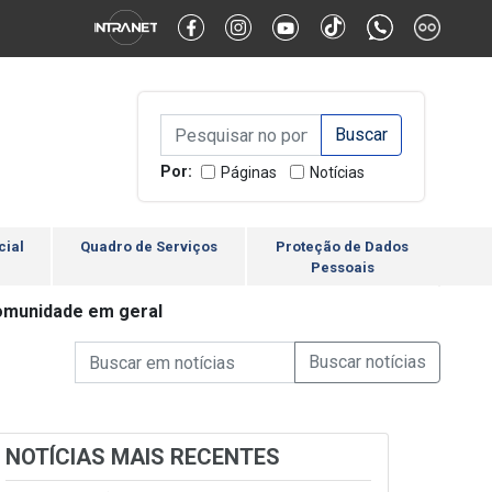
Alternar Alto Contraste
Alternar Tamanho da Fonte
Campo de Busca de inform
Campo de Busca de informações
Enviar a Busca
Por:
Páginas
Notícias
cial
Quadro de Serviços
Proteção de Dados
Pessoais
comunidade em geral
Campo de Busca de informações
Enviar a Busca de Notícia
Campo de Busca de Notícias
NOTÍCIAS MAIS RECENTES