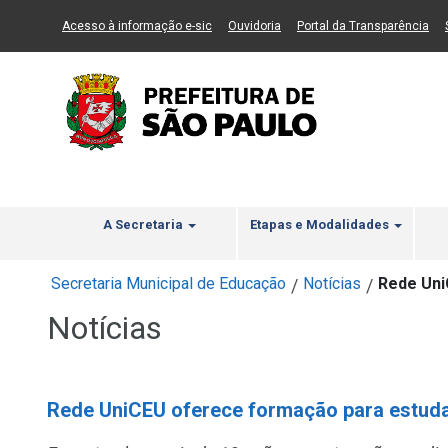
Ir ao Conteúdo
1
Ir para menu principal
2
Ir para busca
3
(Link para um novo sítio)
(Link para um novo sítio)
(Li
Acesso à informação e-sic
Ouvidoria
Portal da Transparência
A Secretaria
Etapas e Modalidades
Secretaria Municipal de Educação
Notícias
Rede Uni
/
/
Notícias
Rede UniCEU oferece formação para estud