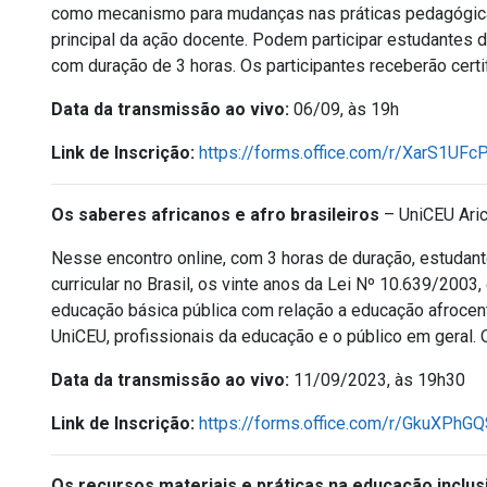
como mecanismo para mudanças nas práticas pedagógicas
principal da ação docente. Podem participar estudantes d
com duração de 3 horas. Os participantes receberão certi
Data da transmissão ao vivo:
06/09, às 19h
Link de Inscrição:
https://forms.office.com/r/XarS1UFc
Os saberes africanos e afro brasileiros
– UniCEU Ari
Nesse encontro online, com 3 horas de duração, estuda
curricular no Brasil, os vinte anos da Lei Nº 10.639/2003
educação básica pública com relação a educação afrocent
UniCEU, profissionais da educação e o público em geral. O
Data da transmissão ao vivo:
11/09/2023, às 19h30
Link de Inscrição:
https://forms.office.com/r/GkuXPhG
Os recursos materiais e práticas na educação inclus