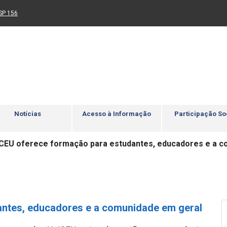
Ir para rodapé
4
Acessibilidade
5
nk para um novo sítio)
(Link para um novo sítio)
SP 156
Notícias
Acesso à Informação
Participação So
CEU oferece formação para estudantes, educadores e a 
antes, educadores e a comunidade em geral