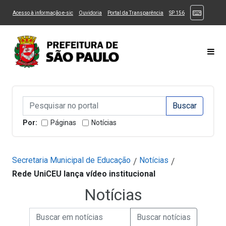
Ir ao Conteúdo
1
Ir para menu principal
2
Ir para busca
3
(Atalhos
(Link para um novo sítio)
(Link para um novo sítio)
(Link para um novo sítio)
(Link para um novo
Acesso à informação e-sic
Ouvidoria
Portal da Transparência
SP 156
Ir para rodapé
4
Acessibilidade
5
Alternar Alto Contraste
Alternar Tamanho da Fonte
Most
Campo de Busca de informações
Campo de Busca de informações
Enviar a Busca
Por:
Páginas
Notícias
Secretaria Municipal de Educação
Notícias
/
/
Rede UniCEU lança vídeo institucional
Notícias
Campo de Busca de informações
Enviar a Busca de Notícias
Campo de Busca de Notícias