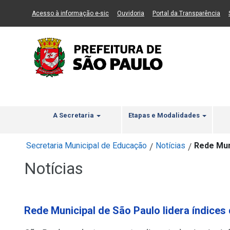
Ir ao Conteúdo
1
Ir para menu principal
2
Ir para busca
3
(Link para um novo sítio)
(Link para um novo sítio)
(Li
Acesso à informação e-sic
Ouvidoria
Portal da Transparência
A Secretaria
Etapas e Modalidades
Secretaria Municipal de Educação
Notícias
Rede Muni
/
/
Notícias
Rede Municipal de São Paulo lidera índices