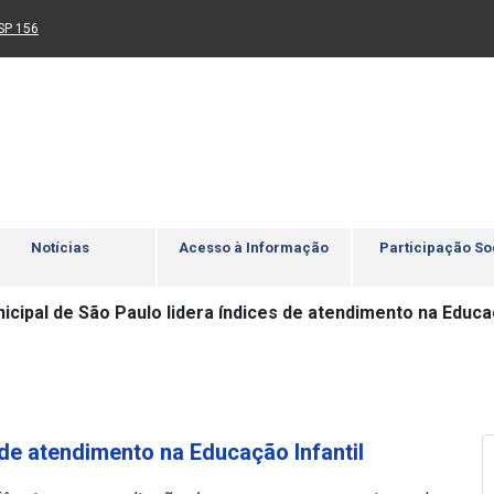
Ir para rodapé
4
Acessibilidade
5
nk para um novo sítio)
(Link para um novo sítio)
SP 156
Notícias
Acesso à Informação
Participação So
cipal de São Paulo lidera índices de atendimento na Educaç
 de atendimento na Educação Infantil