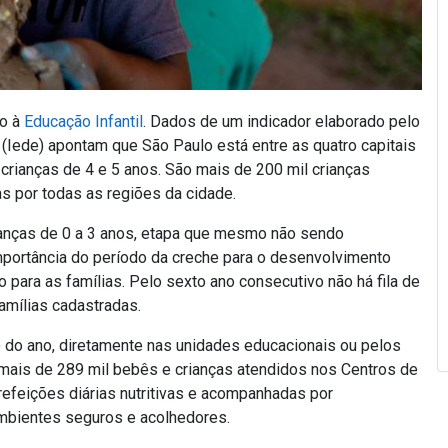
so à
Educação Infantil
. Dados de um indicador elaborado pelo
 (Iede) apontam que São Paulo está entre as quatro capitais
rianças de 4 e 5 anos. São mais de 200 mil crianças
as por todas as regiões da cidade.
ianças de 0 a 3 anos, etapa que mesmo não sendo
 importância do período da creche para o desenvolvimento
o para as famílias. Pelo sexto ano consecutivo não há fila de
famílias cadastradas.
 do ano, diretamente nas unidades educacionais ou pelos
o mais de 289 mil bebês e crianças atendidos nos Centros de
 refeições diárias nutritivas e acompanhadas por
mbientes seguros e acolhedores.