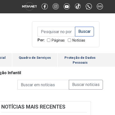
Alternar Alto Contraste
Alternar Tamanho da Fonte
Campo de Busca de inform
Campo de Busca de informações
Enviar a Busca
Por:
Páginas
Notícias
cial
Quadro de Serviços
Proteção de Dados
Pessoais
ão Infantil
Campo de Busca de informações
Enviar a Busca de Notícia
Campo de Busca de Notícias
NOTÍCIAS MAIS RECENTES