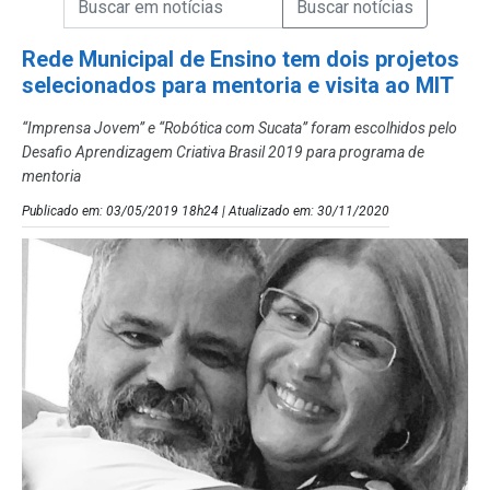
Campo de Busca de Notícias
Rede Municipal de Ensino tem dois projetos
selecionados para mentoria e visita ao MIT
“Imprensa Jovem” e “Robótica com Sucata” foram escolhidos pelo
Desafio Aprendizagem Criativa Brasil 2019 para programa de
mentoria
Publicado em: 03/05/2019 18h24 | Atualizado em: 30/11/2020