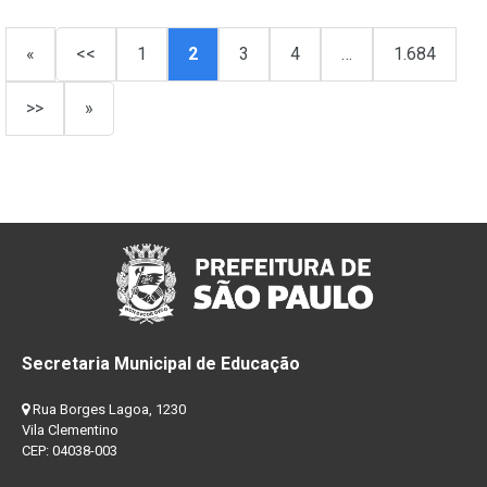
«
<<
1
2
3
4
…
1.684
>>
»
Secretaria Municipal de Educação
Rua Borges Lagoa, 1230
Vila Clementino
CEP: 04038-003