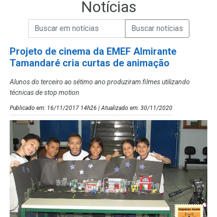
Notícias
Campo de Busca de informações
Enviar a Busca de Notícias
Campo de Busca de Notícias
Projeto de cinema da EMEF Almirante
Tamandaré cria curtas de animação
Alunos do terceiro ao sétimo ano produziram filmes utilizando
técnicas de stop motion
Publicado em: 16/11/2017 14h26 | Atualizado em: 30/11/2020