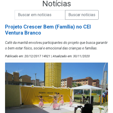
Notícias
Campo de Busca de informações
Enviar a Busca de Notícias
Campo de Busca de Notícias
Projeto Crescer Bem (Família) no CEI
Ventura Branco
Café da manhã envolveu participantes do projeto que busca garantir
o bem estar físico, social e emocional das crianças e famílias.
Publicado em: 20/12/2017 14h21 | Atualizado em: 30/11/2020