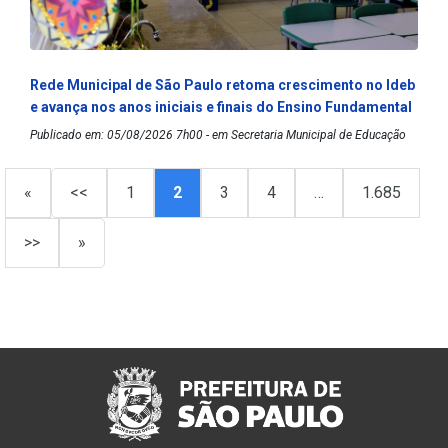
Rede Municipal de São Paulo retoma crescimento no Ideb
e avança nos anos iniciais e finais do Ensino Fundamental
Publicado em: 05/08/2026 7h00 - em Secretaria Municipal de Educação
«
<<
1
2
3
4
…
1.685
>>
»